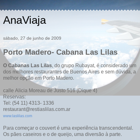
AnaViaja
sábado, 27 de junho de 2009
Porto Madero- Cabana Las Lilas
O Cabanas Las Lilas
, do grupo Rubayat, é considerado um
dos melhores restaurantes de Buenos Aires e sem dúvida, a
melhor opção em Porto Madero.
calle Alicia Moreau de Justo 516 (Dique 4)
Reservas:
Tel: (54 11) 4313- 1336
restaurant@restiaslilas.com.ar
www.laslilas.com
Para começar o couvert é uma experiência transcendental.
Os pães caseiros e o de queijo, uma diversão à parte.